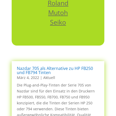
Roland
Mutoh
Seiko
Nazdar 705 als Alternative zu HP FB250
und FB794 Tinten
März 4, 2022
|
Aktuell
Die Plug-and-Play-Tinten der Serie 705 von
Nazdar sind für den Einsatz in den Druckern
HP FB500, FB550, FB700, FB750 und FB950
konzipiert, die die Tinten der Serien HP 250
oder 794 verwenden. Diese Tinten bieten
außergewöhnliche Kompatibilität, Qualität