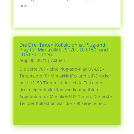
und...
Die Drei-Tinten-Kollektion ist Plug-and-
Play für Mimaki® LUS120-, LUS150- und
LUS170-Tinten
Aug. 30, 2021
|
Aktuell
Die Serie 707 - eine Plug-and-Play UV-LED-
Tintenserie für Mimaki® JFX- und UJF-Drucker
mit LUS150-Tinten ist der letzte Teil einer
dreiteiligen Kollektion von kompatiblen
Angeboten für Mimaki® LUS-Tinten. Der erste
Teil der Kollektion war die 708 Serie, eine...