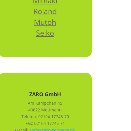
Mimaki
Roland
Mutoh
Seiko
ZARO GmbH
Am Kämpchen 45
40822 Mettmann
Telefon:
02104 17745-70
Fax: 02104 17745-71
E-Mail:
zaro@zaro-germany.de